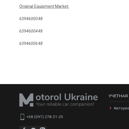
Original Equipment Market:
6394600048
6394600448
6394600648
УЧЕТНАЯ
Автори
+38 (097) 278-21-25