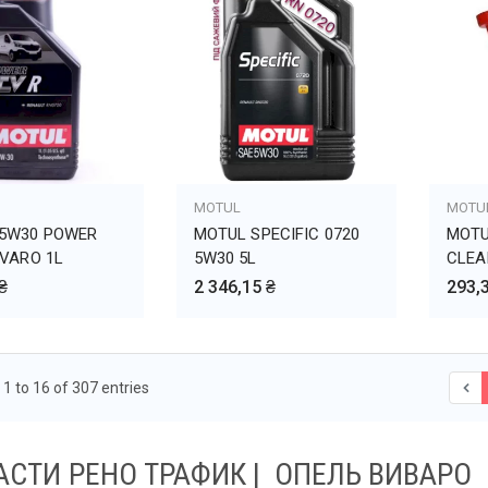
ВИТЬ В КОРЗИНУ
MOTUL
ДОБАВИТЬ В КОРЗИНУ
MOTU
ДО
5W30 POWER
MOTUL SPECIFIC 0720
MOTU
IVARO 1L
5W30 5L
CLEA
₴
2 346,15 ₴
293,
1 to 16 of 307 entries
АСТИ РЕНО ТРАФИК | ОПЕЛЬ ВИВАРО