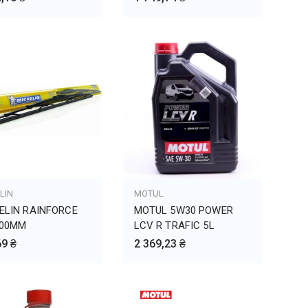
LIN
БАВИТЬ В КОРЗИНУ
MOTUL
ДОБАВИТЬ В КОРЗИНУ
ELIN RAINFORCE
MOTUL 5W30 POWER
600MM
LCV R TRAFIC 5L
69 ₴
2 369,23 ₴