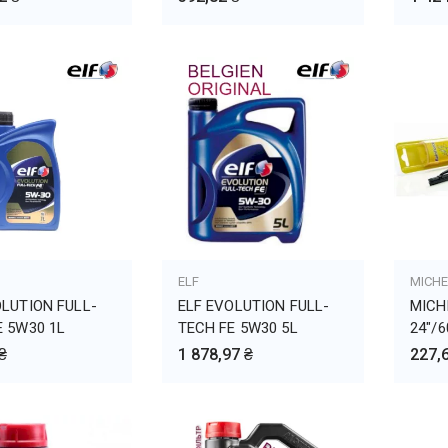
ВИТЬ В КОРЗИНУ
ELF
ДОБАВИТЬ В КОРЗИНУ
MICHE
ДО
OLUTION FULL-
ELF EVOLUTION FULL-
MICH
E 5W30 1L
TECH FE 5W30 5L
24"/
₴
1 878,97 ₴
227,