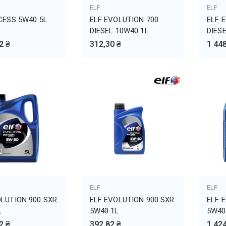
ВИТЬ В КОРЗИНУ
ELF
ДОБАВИТЬ В КОРЗИНУ
ELF
ДО
CESS 5W40 5L
ELF EVOLUTION 700
ELF 
DIESEL 10W40 1L
DIES
2 ₴
312,30 ₴
1 448
ВИТЬ В КОРЗИНУ
ELF
ДОБАВИТЬ В КОРЗИНУ
ELF
ДО
OLUTION 900 SXR
ELF EVOLUTION 900 SXR
ELF 
L
5W40 1L
5W40
2 ₴
392,82 ₴
1 424