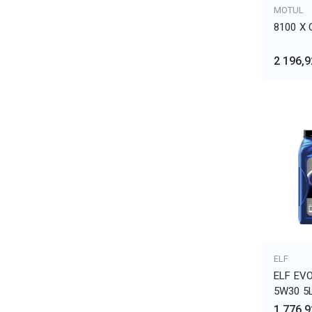
MOTUL
ДОБА
8100 X 
2 196,9
ELF
ДОБА
ELF EV
5W30 5
1 776,9