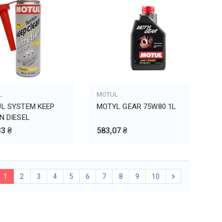
L
БАВИТЬ В КОРЗИНУ
MOTUL
ДОБАВИТЬ В КОРЗИНУ
L SYSTEM KEEP
MOTYL GEAR 75W80 1L
N DIESEL
33 ₴
583,07 ₴
1
2
3
4
5
6
7
8
9
10