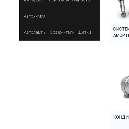
Антифриз | Тормозная жидкость
Автохимия
CИСТЕ
Автолампы | Освежители | Щетки
АМОРТ
КОНДИ