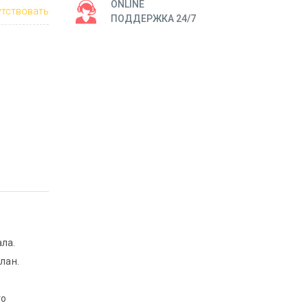
ONLINE
тствовать
ПОДДЕРЖКА 24/7
ала.
елан.
то