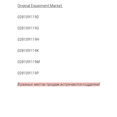
Original Equipment Market:
028109119D
028109119G
028109119H
028109119K
028109119M
028109119P
B разных местах продаж встречаются подделки!