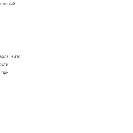
 полный
арлз Гейтс
ости.
 при