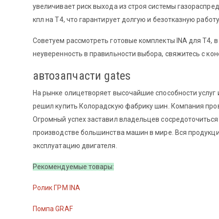
увеличивает риск выхода из строя системы газораспре
кпл на Т4, что гарантирует долгую и безотказную работу
Советуем рассмотреть готовые комплекты INA для Т4, в 
неуверенность в правильности выбора, свяжитесь с кон
автозапчасти gates
На рынке олицетворяет высочайшие способности услуг и
решил купить Колорадскую фабрику шин. Компания про
Огромный успех заставил владельцев сосредоточиться 
производстве большинства машин в мире. Вся продукц
эксплуатацию двигателя.
Рекомендуемые товары:
Ролик ГРМ INA
Помпа GRAF