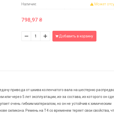
Наличие:
Может отсу
798,97 ₴
Количество
Добавить в корзину
ередачу привода от шкива коленчатого вала на шестерню распредв
м или через 5 лет эксплуатации, из-за состава, из которого он сд
тупает очень гибким материалом, но он не устойчив к химическим
нове силикона. Ремень на Т4 со временем теряет свои свойства, ч