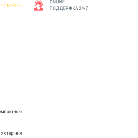
ONLINE
тствовать
ПОДДЕРЖКА 24/7
компактною
до старіння