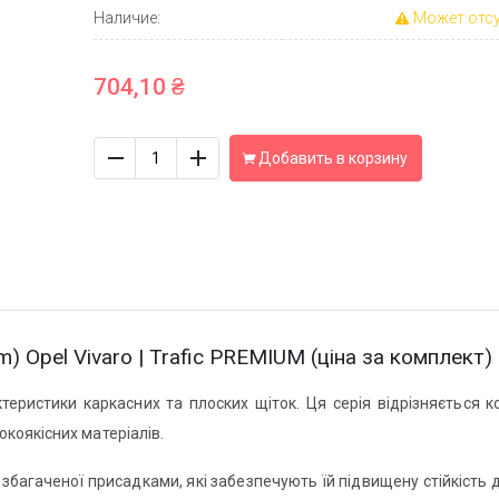
Наличие:
Может отсу
704,10 ₴
Количество
Добавить в корзину
Opel Vivaro | Trafic PREMIUM (ціна за комплект)
ктеристики каркасних та плоских щіток. Ця серія відрізняється 
коякісних матеріалів.
 збагаченої присадками, які забезпечують їй підвищену стійкість 