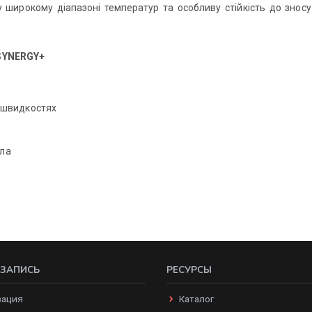
 широкому діапазоні температур та особливу стійкість до зносу
 SYNERGY+
 швидкостях
кла
 ЗАПИСЬ
РЕСУРСЫ
зация
Каталог