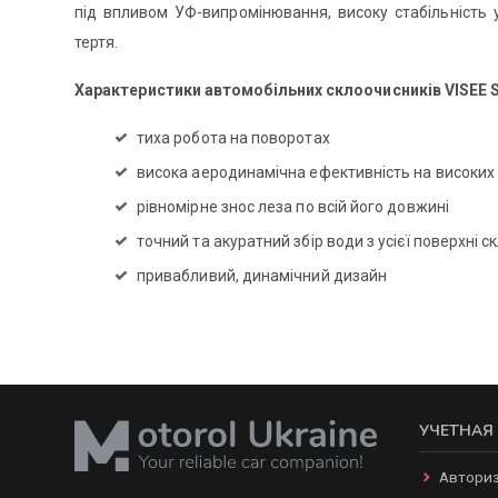
під впливом УФ-випромінювання, високу стабільність у
тертя.
Характеристики автомобільних склоочисників VISEE
тиха робота на поворотах
висока аеродинамічна ефективність на високих
рівномірне знос леза по всій його довжині
точний та акуратний збір води з усієї поверхні с
привабливий, динамічний дизайн
УЧЕТНАЯ
Автори