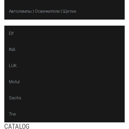
Автолампы | Освежители | Щетки
Elf
INA
LUK
Motul
Sachs
Trw
CATALOG