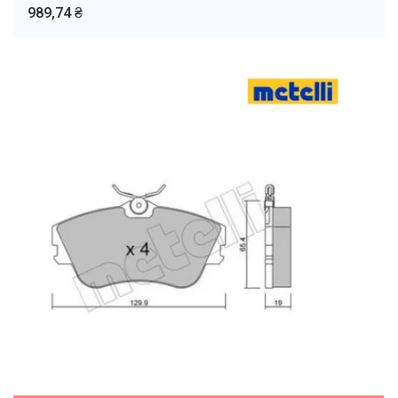
989,74 ₴