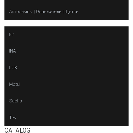
Автолампы | Освежители | Щетки
Elf
INA
LUK
Motul
Sachs
Trw
CATALOG