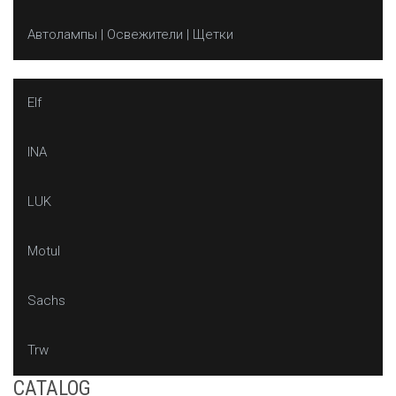
Автолампы | Освежители | Щетки
Elf
INA
LUK
Motul
Sachs
Trw
CATALOG